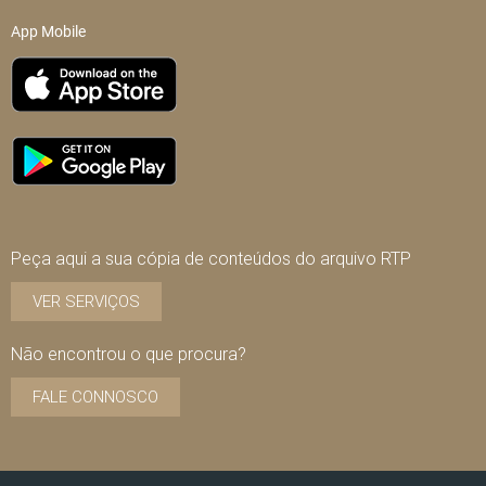
App Mobile
Peça aqui a sua cópia de conteúdos do arquivo RTP
VER SERVIÇOS
Não encontrou o que procura?
FALE CONNOSCO