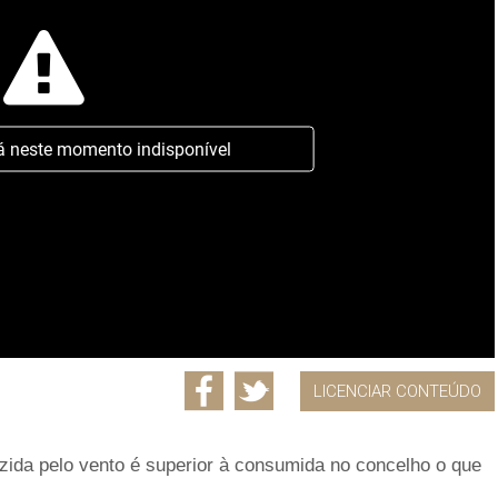
á neste momento indisponível
LICENCIAR CONTEÚDO
zida pelo vento é superior à consumida no concelho o que