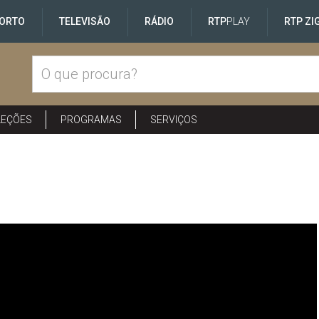
ORTO
TELEVISÃO
RÁDIO
RTP
PLAY
RTP ZI
LEÇÕES
PROGRAMAS
SERVIÇOS