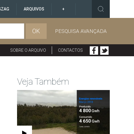
GZAG
ARQUIVOS
+
OK
PESQUISA AVANÇADA
SOBRE O ARQUIVO
CONTACTOS
Veja Também