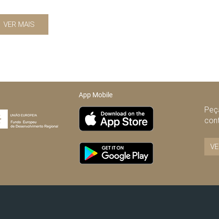
VER MAIS
App Mobile
Peça
con
VE