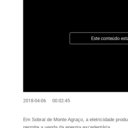
Este conteúdo est
2018-04-06
00:02:45
Em Sobral de Monte Agraço, a eletricidade produ
permite a venda da energia excedentária.