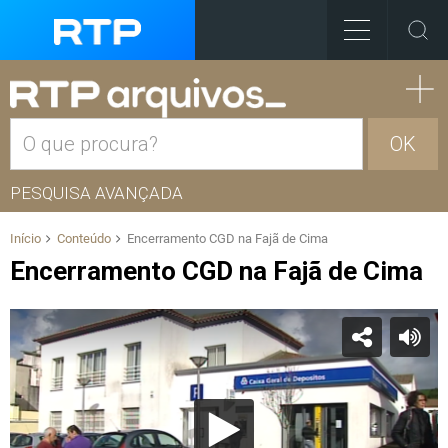
OK
PESQUISA AVANÇADA
Início
Conteúdo
Encerramento CGD na Fajã de Cima
Encerramento CGD na Fajã de Cima