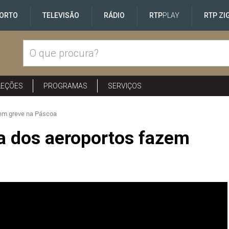
ORTO
TELEVISÃO
RÁDIO
RTP
PLAY
RTP ZI
LEÇÕES
PROGRAMAS
SERVIÇOS
em greve na Páscoa
a dos aeroportos fazem