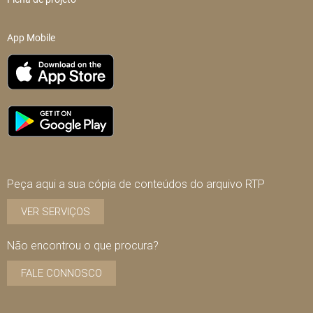
App Mobile
Peça aqui a sua cópia de conteúdos do arquivo RTP
VER SERVIÇOS
Não encontrou o que procura?
FALE CONNOSCO