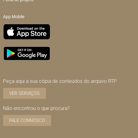
App Mobile
Peça aqui a sua cópia de conteúdos do arquivo RTP
VER SERVIÇOS
Não encontrou o que procura?
FALE CONNOSCO