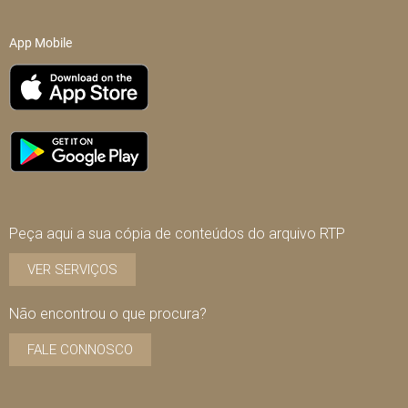
App Mobile
Peça aqui a sua cópia de conteúdos do arquivo RTP
VER SERVIÇOS
Não encontrou o que procura?
FALE CONNOSCO