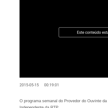
Este conteúdo est
2015-05-15
00:19:01
O programa semanal do Provedor do Ouvinte da 
Independente da RTP.