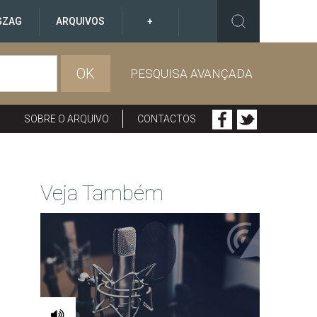
GZAG
ARQUIVOS
+
OK
PESQUISA AVANÇADA
SOBRE O ARQUIVO
CONTACTOS
Veja Também