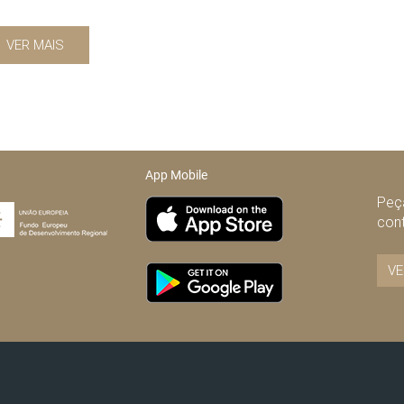
VER MAIS
App Mobile
Peça
con
VE