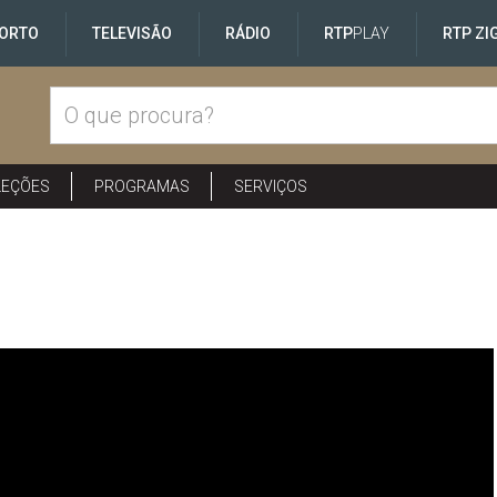
ORTO
TELEVISÃO
RÁDIO
RTP
PLAY
RTP ZI
LEÇÕES
PROGRAMAS
SERVIÇOS