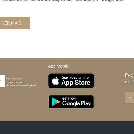
VER MAIS
App Mobile
Peça
con
VE