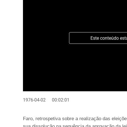
Este conteúdo est
1976-04-02
00:02:01
Faro, retrospetiva sobre a realização das eleiçõ
sua dissolução na sequência da aprovação da le