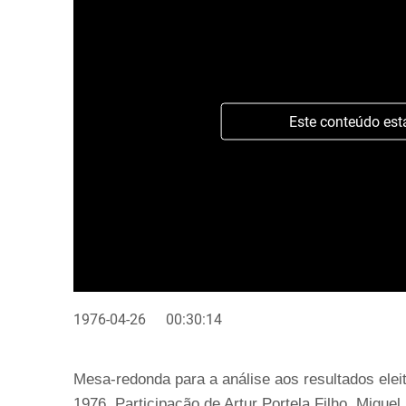
Este conteúdo est
1976-04-26
00:30:14
Mesa-redonda para a análise aos resultados eleit
1976. Participação de Artur Portela Filho, Migue