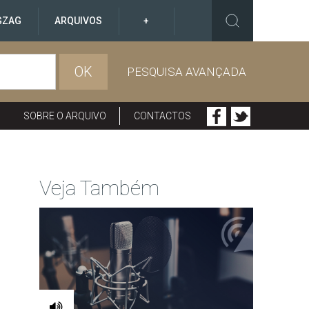
GZAG
ARQUIVOS
+
OK
PESQUISA AVANÇADA
SOBRE O ARQUIVO
CONTACTOS
Veja Também