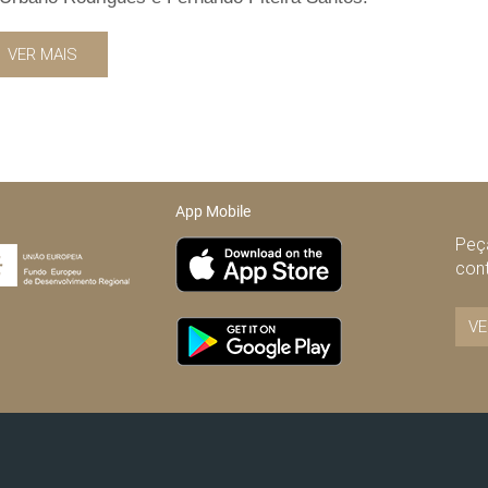
VER MAIS
App Mobile
Peça
con
VE