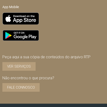
App Mobile
Peça aqui a sua cópia de conteúdos do arquivo RTP
VER SERVIÇOS
Não encontrou o que procura?
FALE CONNOSCO