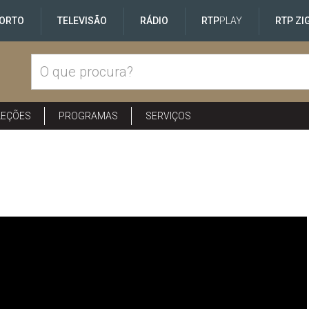
ORTO
TELEVISÃO
RÁDIO
RTP
PLAY
RTP ZI
LEÇÕES
PROGRAMAS
SERVIÇOS