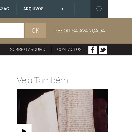
GZAG
ARQUIVOS
+
OK
PESQUISA AVANÇADA
SOBRE O ARQUIVO
CONTACTOS
Veja Também