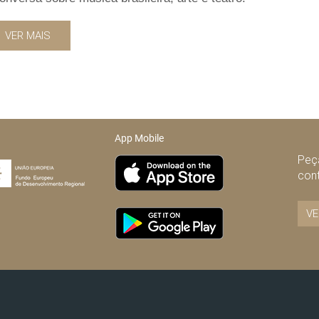
VER MAIS
App Mobile
Peça
con
VE