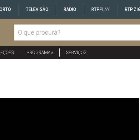
ORTO
TELEVISÃO
RÁDIO
RTP
PLAY
RTP ZI
LEÇÕES
PROGRAMAS
SERVIÇOS