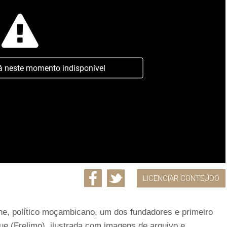
á neste momento indisponível
LICENCIAR CONTEÚDO
e, político moçambicano, um dos fundadores e primeiro
e (Frelimo), ilustrada com imagens de arquivo e