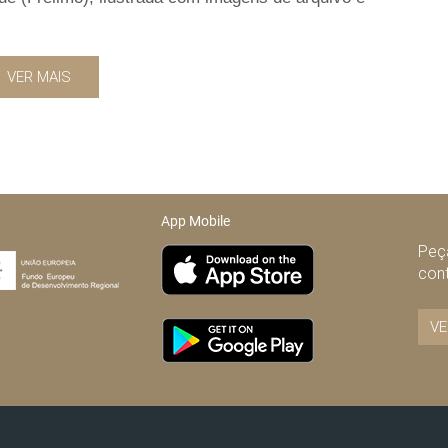
VER MAIS
App Mobile
Peça
con
VE