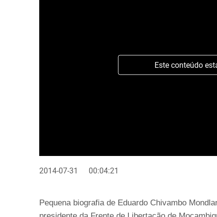
Este conteúdo est
2014-07-31
00:04:21
Pequena biografia de Eduardo Chivambo Mondlan
presidente da Frente de Libertação de Moçambiqu