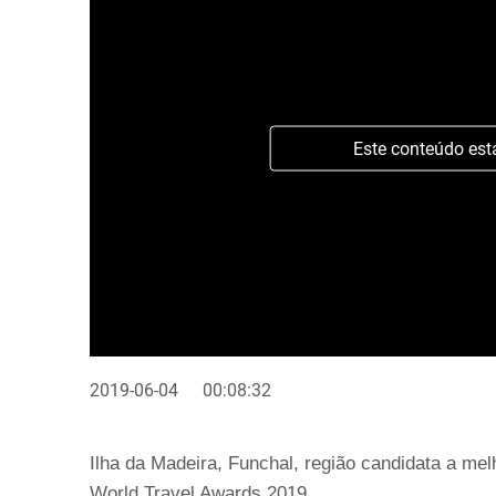
Este conteúdo est
2019-06-04
00:08:32
Ilha da Madeira, Funchal, região candidata a mel
World Travel Awards 2019.