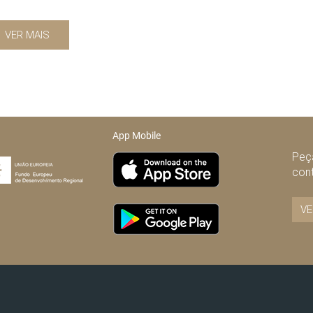
VER MAIS
App Mobile
Peça
con
VE