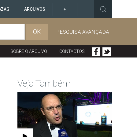
GZAG
ARQUIVOS
+
OK
PESQUISA AVANÇADA
SOBRE O ARQUIVO
CONTACTOS
Veja Também