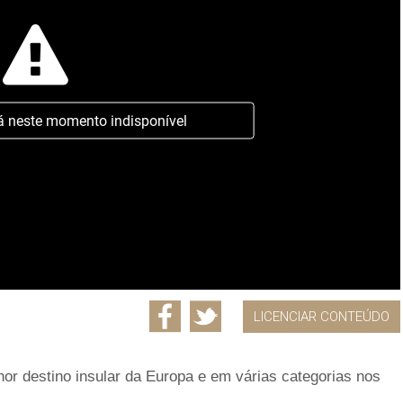
á neste momento indisponível
LICENCIAR CONTEÚDO
hor destino insular da Europa e em várias categorias nos