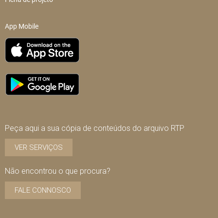
App Mobile
Peça aqui a sua cópia de conteúdos do arquivo RTP
VER SERVIÇOS
Não encontrou o que procura?
FALE CONNOSCO