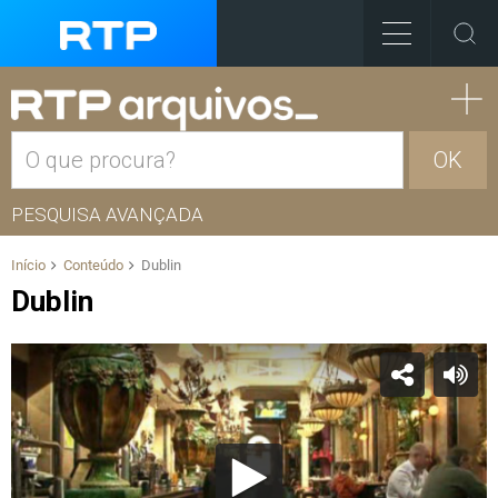
OK
PESQUISA AVANÇADA
Início
Conteúdo
Dublin
Dublin