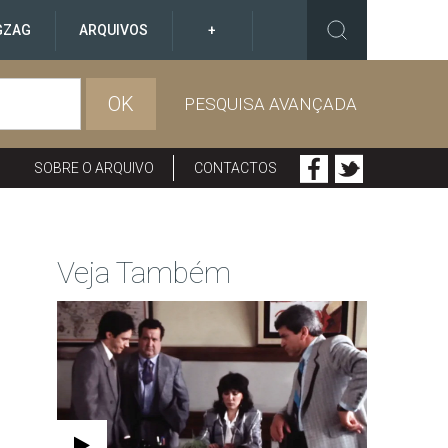
GZAG
ARQUIVOS
+
OK
PESQUISA AVANÇADA
SOBRE O ARQUIVO
CONTACTOS
Veja Também