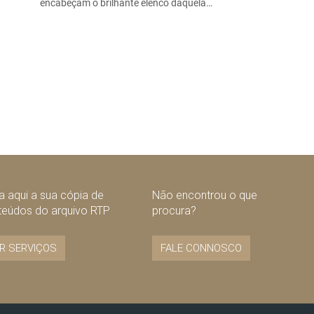
encabeçam o brilhante elenco daquela…
 aqui a sua cópia de
Não encontrou o que
teúdos do arquivo RTP
procura?
R SERVIÇOS
FALE CONNOSCO