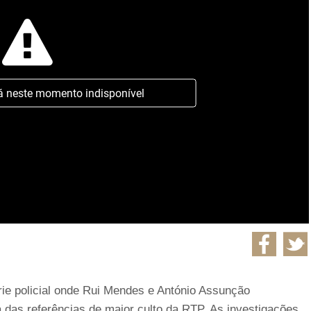
á neste momento indisponível
érie policial onde Rui Mendes e António Assunção
 das referências de maior culto da RTP. As investigações