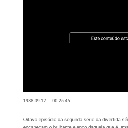
Este conteúdo est
1988-09-12
00:25:46
Oitavo episódio da segunda série da divertida s
encabeçam o brilhante elenco daquela que é uma