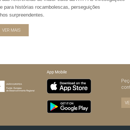
te para histórias rocambolescas, perseguições
chos surpreendentes.
VER MAIS
App Mobile
Peça
con
VE