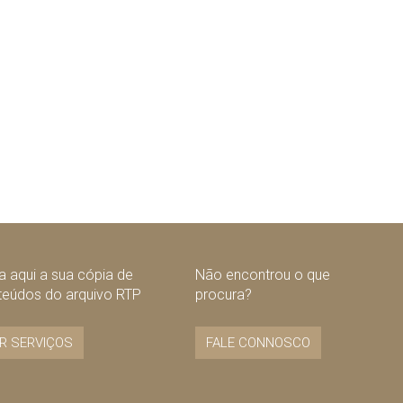
 aqui a sua cópia de
Não encontrou o que
teúdos do arquivo RTP
procura?
R SERVIÇOS
FALE CONNOSCO