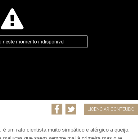
á neste momento indisponível
LICENCIAR CONTEÚDO
, é um rato cientista muito simpático e alérgico a queijo.
ias malucas que saem sempre mal à primeira mas que