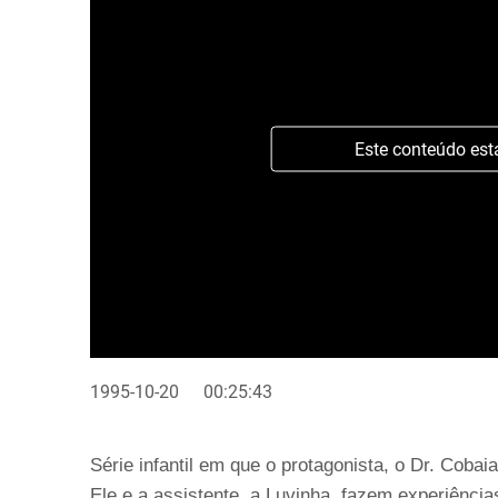
Este conteúdo est
1995-10-20
00:25:43
Série infantil em que o protagonista, o Dr. Cobaia
Ele e a assistente, a Luvinha, fazem experiênc