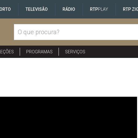
ORTO
TELEVISÃO
RÁDIO
RTP
PLAY
RTP ZI
LEÇÕES
PROGRAMAS
SERVIÇOS