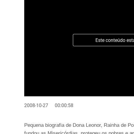
Este conteúdo est
2008-10-27
00:00:58
Pequena biografia de Dona Leonor, Rainha de Po
fundou as Misericórdias, protegeu os pobres e ap