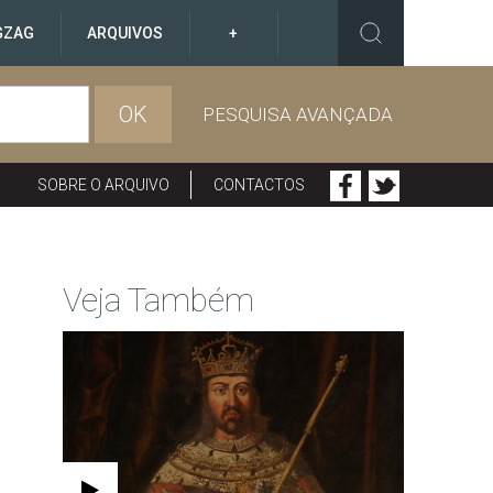
GZAG
ARQUIVOS
+
OK
PESQUISA AVANÇADA
SOBRE O ARQUIVO
CONTACTOS
Veja Também