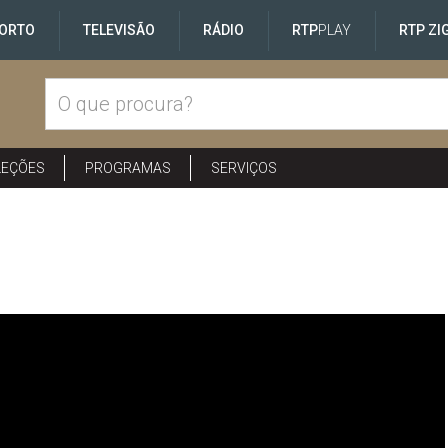
ORTO
TELEVISÃO
RÁDIO
RTP
PLAY
RTP ZI
LEÇÕES
PROGRAMAS
SERVIÇOS