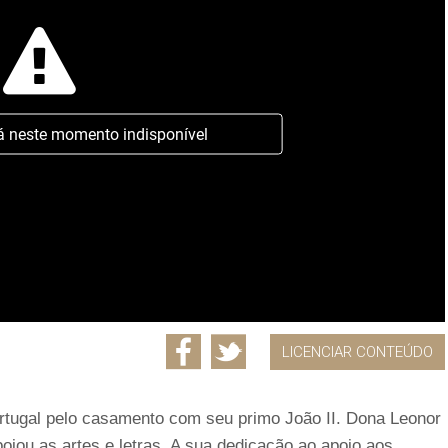
á neste momento indisponível
LICENCIAR CONTEÚDO
rtugal pelo casamento com seu primo João II. Dona Leonor
oiou as artes e letras. A sua dedicação ao apoio aos