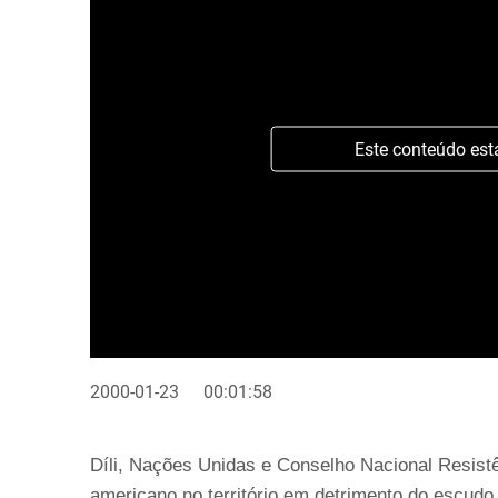
Este conteúdo est
2000-01-23
00:01:58
Díli, Nações Unidas e Conselho Nacional Resist
americano no território em detrimento do escudo