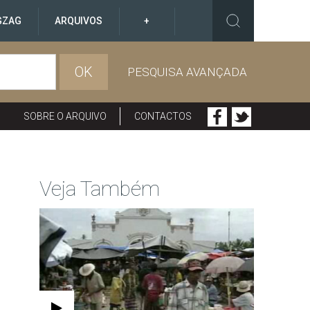
GZAG
ARQUIVOS
+
OK
PESQUISA AVANÇADA
SOBRE O ARQUIVO
CONTACTOS
Veja Também