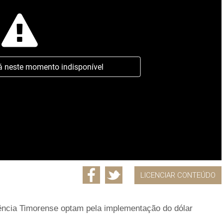
á neste momento indisponível
LICENCIAR CONTEÚDO
ência Timorense optam pela implementação do dólar
.