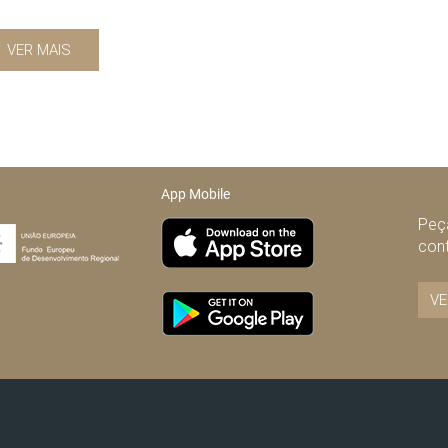
VER MAIS
App Mobile
Peça
con
VE