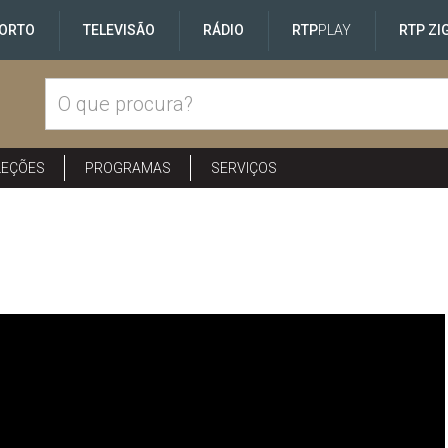
ORTO
TELEVISÃO
RÁDIO
RTP
PLAY
RTP ZI
LEÇÕES
PROGRAMAS
SERVIÇOS