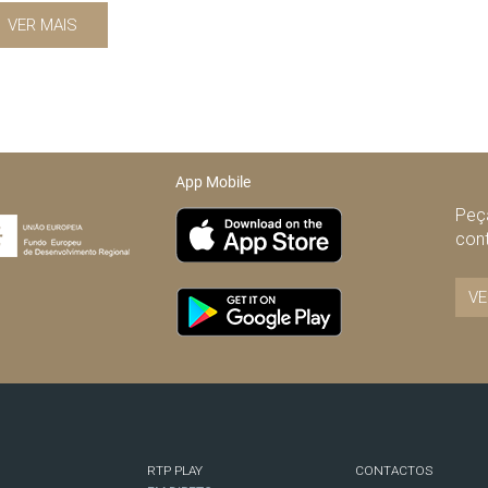
VER MAIS
App Mobile
Peça
con
VE
RTP PLAY
CONTACTOS