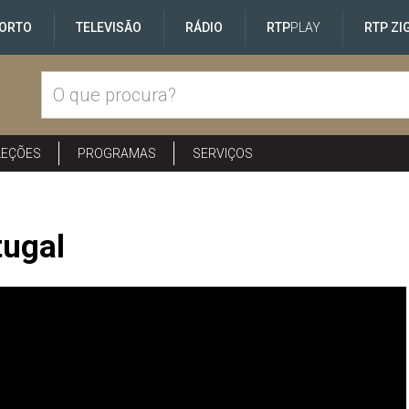
ORTO
TELEVISÃO
RÁDIO
RTP
PLAY
RTP ZI
LEÇÕES
PROGRAMAS
SERVIÇOS
tugal