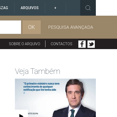
GZAG
ARQUIVOS
+
OK
PESQUISA AVANÇADA
SOBRE O ARQUIVO
CONTACTOS
Veja Também