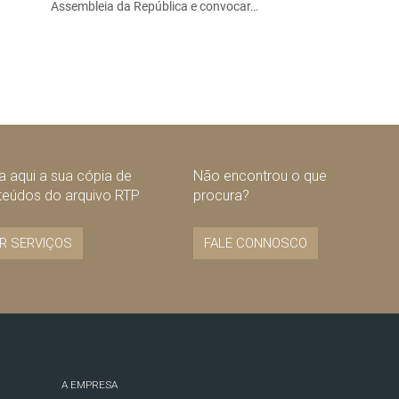
Assembleia da República e convocar…
 aqui a sua cópia de
Não encontrou o que
teúdos do arquivo RTP
procura?
R SERVIÇOS
FALE CONNOSCO
A EMPRESA