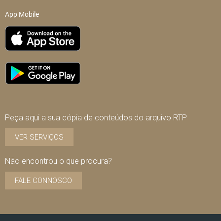
App Mobile
Peça aqui a sua cópia de conteúdos do arquivo RTP
VER SERVIÇOS
Não encontrou o que procura?
FALE CONNOSCO