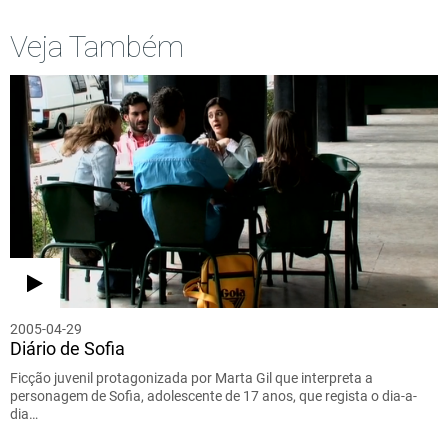
Veja Também
2005-04-29
Diário de Sofia
Ficção juvenil protagonizada por Marta Gil que interpreta a
personagem de Sofia, adolescente de 17 anos, que regista o dia-a-
dia…