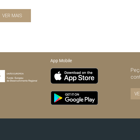
VER MAIS
App Mobile
Peça
con
VE