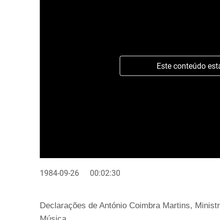
Este conteúdo est
1984-09-26
00:02:30
Declarações de António Coimbra Martins, Ministr
Música.