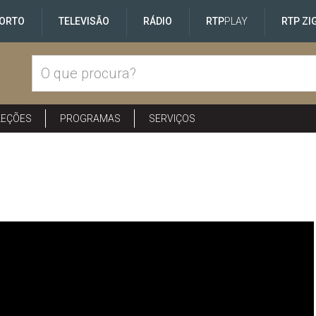
ORTO
TELEVISÃO
RÁDIO
RTP
PLAY
RTP ZI
LEÇÕES
PROGRAMAS
SERVIÇOS