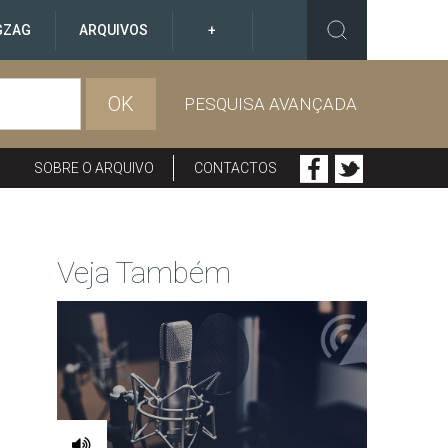
GZAG
ARQUIVOS
+
OK
PESQUISA AVANÇADA
SOBRE O ARQUIVO
CONTACTOS
Veja Também