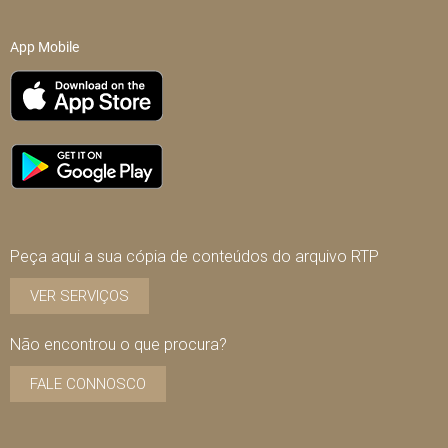
App Mobile
Peça aqui a sua cópia de conteúdos do arquivo RTP
VER SERVIÇOS
Não encontrou o que procura?
FALE CONNOSCO