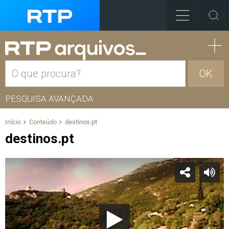
OK
PESQUISA AVANÇADA
Início
Conteúdo
destinos.pt
destinos.pt