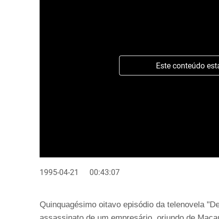
Este conteúdo est
1995-04-21
00:43:07
Quinquagésimo oitavo episódio da telenovela "De
assassinato de um empresário, oriundo de Macau,