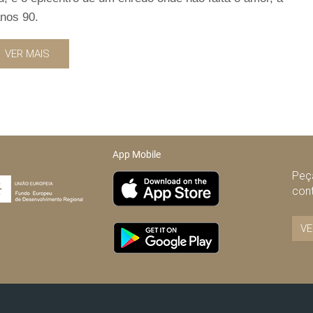
anos 90.
VER MAIS
App Mobile
Peça
con
VE