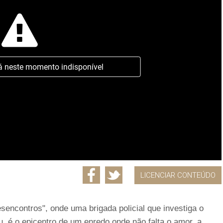
á neste momento indisponível
LICENCIAR CONTEÚDO
sencontros", onde uma brigada policial que investiga o
 é o epicentro de um enredo onde não falta o amor, a