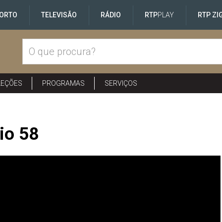
ORTO
TELEVISÃO
RÁDIO
RTP
PLAY
RTP ZI
LEÇÕES
PROGRAMAS
SERVIÇOS
io 58