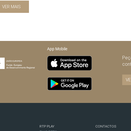
VER MAIS
App Mobile
Peça
con
VE
RTP PLAY
CONTACTOS