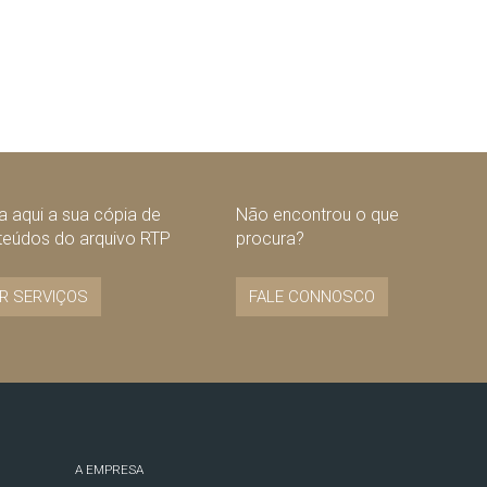
 aqui a sua cópia de
Não encontrou o que
teúdos do arquivo RTP
procura?
R SERVIÇOS
FALE CONNOSCO
A EMPRESA