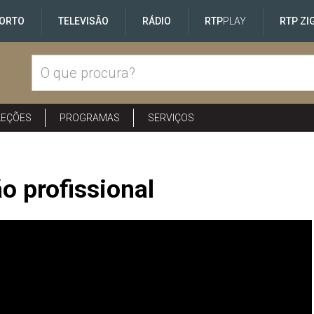
ORTO
TELEVISÃO
RÁDIO
RTP
PLAY
RTP ZI
LEÇÕES
PROGRAMAS
SERVIÇOS
 profissional