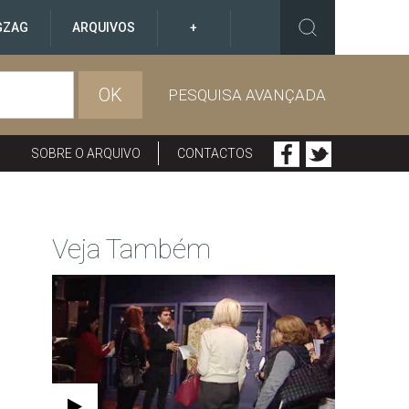
GZAG
ARQUIVOS
+
OK
PESQUISA AVANÇADA
SOBRE O ARQUIVO
CONTACTOS
Veja Também