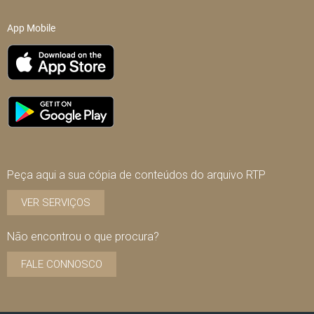
App Mobile
Peça aqui a sua cópia de conteúdos do arquivo RTP
VER SERVIÇOS
Não encontrou o que procura?
FALE CONNOSCO