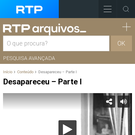
OK
PESQUISA AVANÇADA
Início
Conteúdo
Desapareceu – Parte I
Desapareceu – Parte I