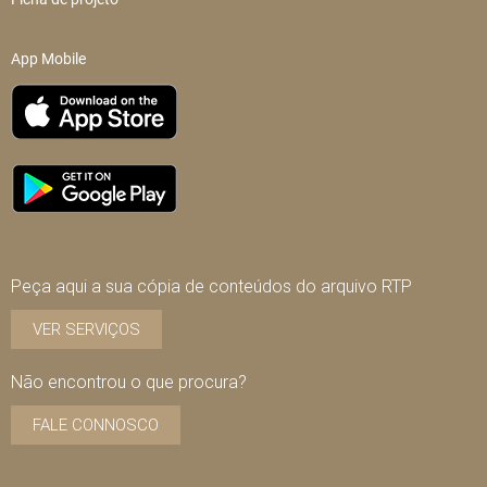
App Mobile
Peça aqui a sua cópia de conteúdos do arquivo RTP
VER SERVIÇOS
Não encontrou o que procura?
FALE CONNOSCO