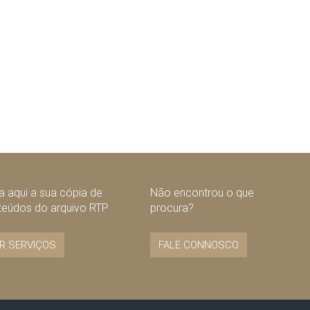
 aqui a sua cópia de
Não encontrou o que
teúdos do arquivo RTP
procura?
R SERVIÇOS
FALE CONNOSCO