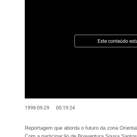
Este conteúdo est
1998-09-29
00:19:24
Reportagem que aborda o futuro da zona Oriental
Com a participação de Boaventura Sousa Santos, 