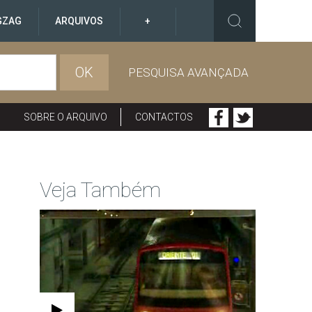
GZAG
ARQUIVOS
+
OK
PESQUISA AVANÇADA
SOBRE O ARQUIVO
CONTACTOS
Veja Também