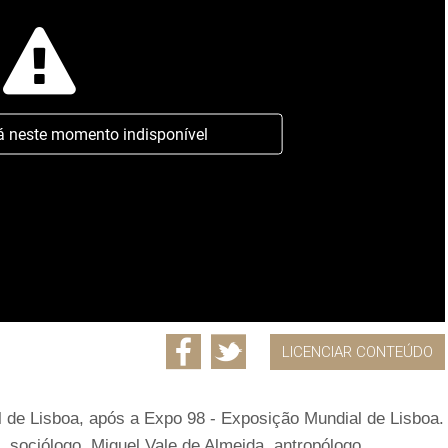
á neste momento indisponível
LICENCIAR CONTEÚDO
 de Lisboa, após a Expo 98 - Exposição Mundial de Lisboa.
sociólogo, Miguel Vale de Almeida, antropólogo,