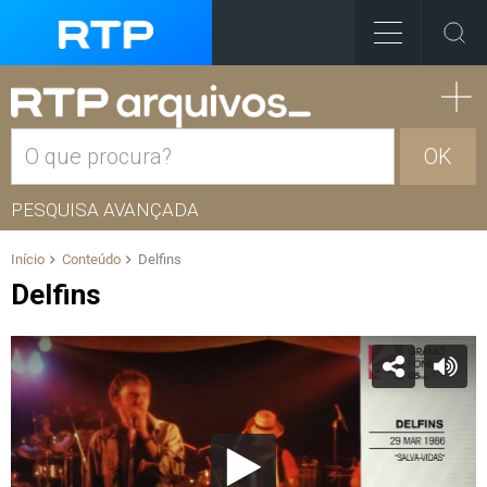
OK
PESQUISA AVANÇADA
Início
Conteúdo
Delfins
Delfins