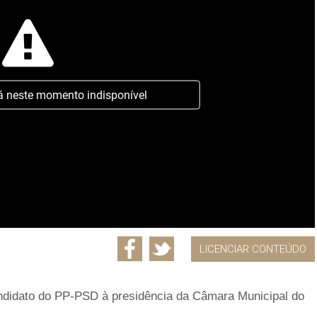
á neste momento indisponível
LICENCIAR CONTEÚDO
ndidato do PP-PSD à presidência da Câmara Municipal do