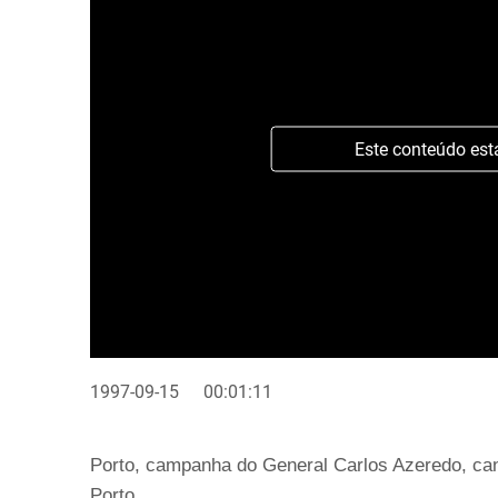
Este conteúdo est
1997-09-15
00:01:11
Porto, campanha do General Carlos Azeredo, ca
Porto.