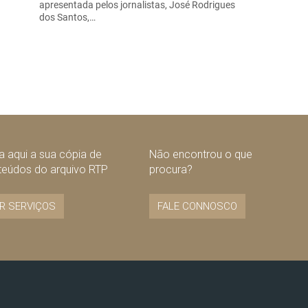
apresentada pelos jornalistas, José Rodrigues
dos Santos,…
 aqui a sua cópia de
Não encontrou o que
teúdos do arquivo RTP
procura?
R SERVIÇOS
FALE CONNOSCO