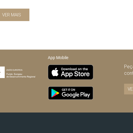
VER MAIS
App Mobile
Peça
con
VE