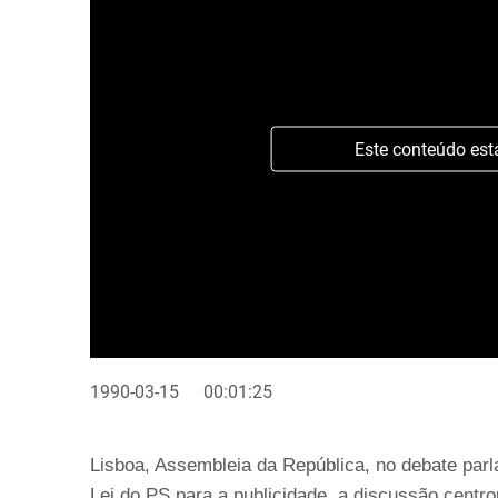
Este conteúdo est
1990-03-15
00:01:25
Lisboa, Assembleia da República, no debate par
Lei do PS para a publicidade, a discussão centr