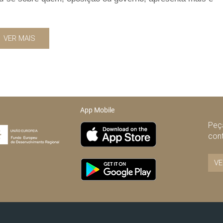
VER MAIS
App Mobile
Peça
con
VE