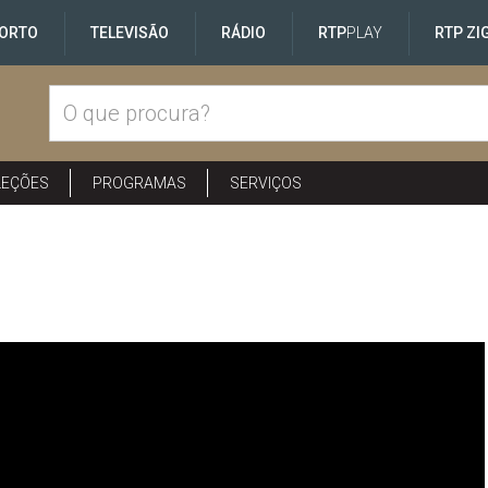
ORTO
TELEVISÃO
RÁDIO
RTP
PLAY
RTP ZI
LEÇÕES
PROGRAMAS
SERVIÇOS