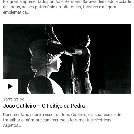
Programa apresentado por José Hermano Saraiva dedicado à cidade
de Lagos, ao seu património arquitetónico, turístico e à figura
emblemática…
1977-07-29
João Cutileiro – O Feitiço da Pedra
Documentário sobre o escultor João Cutileiro, e a sua técnica de
trabalhar o mármore com recurso a ferramentas eléctricas.
Aspetos…