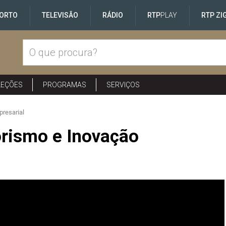
ORTO
TELEVISÃO
RÁDIO
RTP
PLAY
RTP ZI
LEÇÕES
PROGRAMAS
SERVIÇOS
resarial
rismo e Inovação