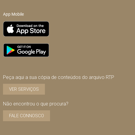
App Mobile
Peça aqui a sua cópia de conteúdos do arquivo RTP
VER SERVIÇOS
Não encontrou o que procura?
FALE CONNOSCO