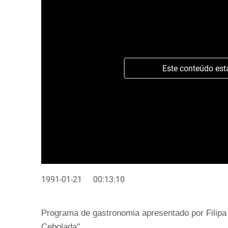
Este conteúdo est
1991-01-21
00:13:10
Programa de gastronomia apresentado por Filipa
Cebolada".