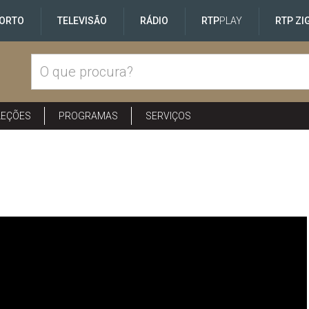
ORTO
TELEVISÃO
RÁDIO
RTP
PLAY
RTP ZI
LEÇÕES
PROGRAMAS
SERVIÇOS