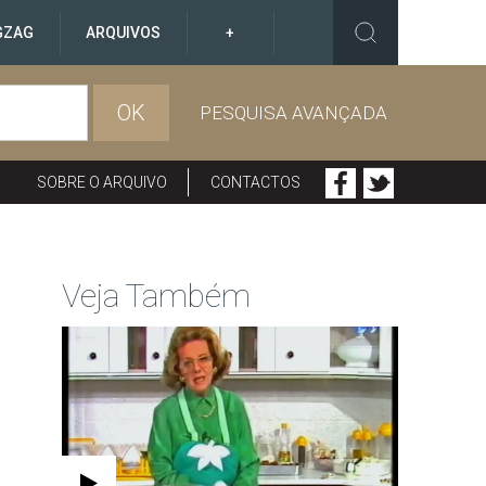
GZAG
ARQUIVOS
+
OK
PESQUISA AVANÇADA
SOBRE O ARQUIVO
CONTACTOS
Veja Também