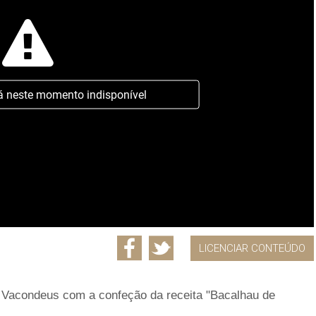
á neste momento indisponível
LICENCIAR CONTEÚDO
 Vacondeus com a confeção da receita "Bacalhau de