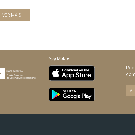
VER MAIS
App Mobile
Peça
con
VE