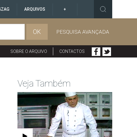
GZAG
ARQUIVOS
+
OK
PESQUISA AVANÇADA
SOBRE O ARQUIVO
CONTACTOS
Veja Também