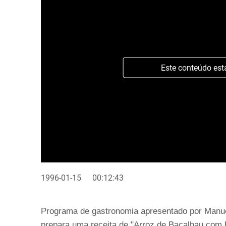
Este conteúdo est
1996-01-15
00:12:43
Programa de gastronomia apresentado por Manue
prepara uma receita de "Arroz de Bacalhau com H