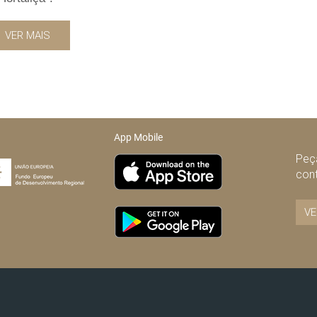
VER MAIS
App Mobile
Peça
con
VE