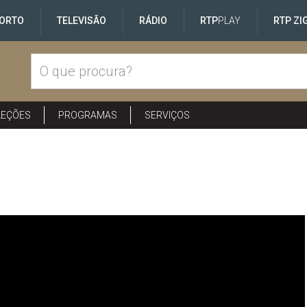
ORTO
TELEVISÃO
RÁDIO
RTP
PLAY
RTP ZI
LEÇÕES
PROGRAMAS
SERVIÇOS