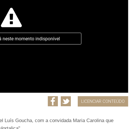
á neste momento indisponível
LICENCIAR CONTEÚDO
l Luís Goucha, com a convidada Maria Carolina que
ortaliça".