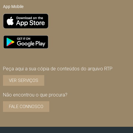
App Mobile
Peça aqui a sua cópia de conteúdos do arquivo RTP
VER SERVIÇOS
Não encontrou o que procura?
FALE CONNOSCO