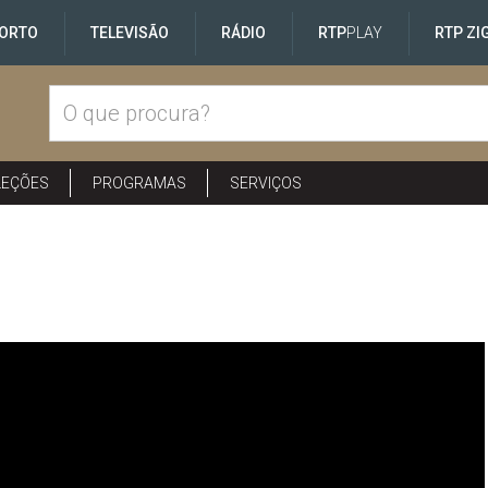
ORTO
TELEVISÃO
RÁDIO
RTP
PLAY
RTP ZI
LEÇÕES
PROGRAMAS
SERVIÇOS