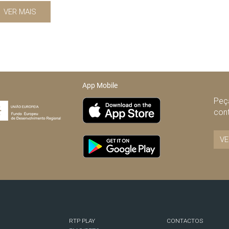
VER MAIS
App Mobile
Peça
con
VE
RTP PLAY
CONTACTOS