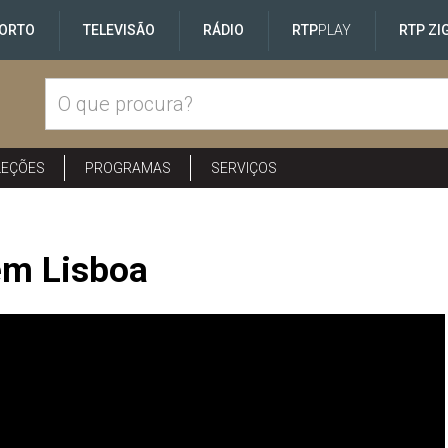
ORTO
TELEVISÃO
RÁDIO
RTP
PLAY
RTP ZI
LEÇÕES
PROGRAMAS
SERVIÇOS
em Lisboa