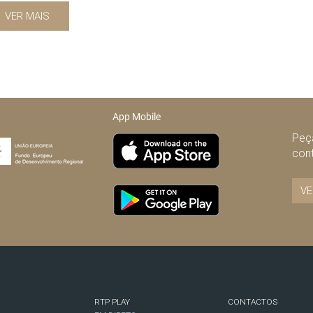
VER MAIS
App Mobile
Peça
con
VE
RTP PLAY
CONTACTOS