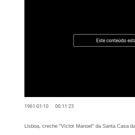
Este conteúdo est
1961-01-10
00:11:23
Lisboa, creche "Víctor Manoel" da Santa Casa da