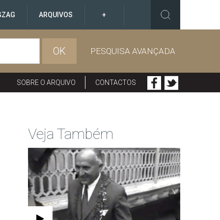
GZAG
ARQUIVOS
+
OK
PESQUISA AVANÇADA
SOBRE O ARQUIVO
CONTACTOS
Veja Também