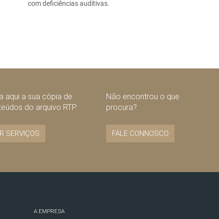
com deficiências auditivas.
 aqui a sua cópia de
Não encontrou o que
teúdos do arquivo RTP
procura?
R SERVIÇOS
FALE CONNOSCO
A EMPRESA