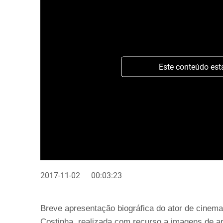
Este conteúdo est
2017-11-02
00:03:23
Breve apresentação biográfica do ator de cinema
Costinha, realizada com recurso a imagens de a