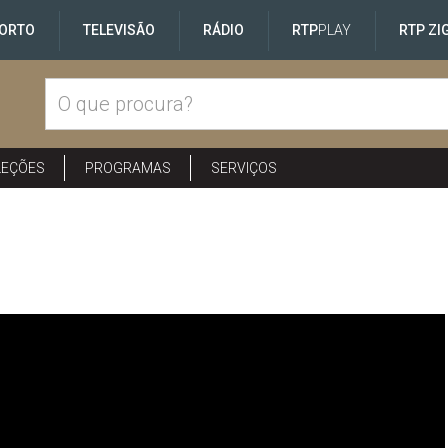
ORTO
TELEVISÃO
RÁDIO
RTP
PLAY
RTP ZI
LEÇÕES
PROGRAMAS
SERVIÇOS