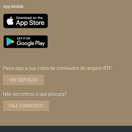
App Mobile
Peça aqui a sua cópia de conteúdos do arquivo RTP
VER SERVIÇOS
Não encontrou o que procura?
FALE CONNOSCO