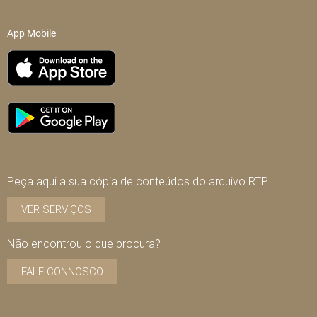
App Mobile
Peça aqui a sua cópia de conteúdos do arquivo RTP
VER SERVIÇOS
Não encontrou o que procura?
FALE CONNOSCO