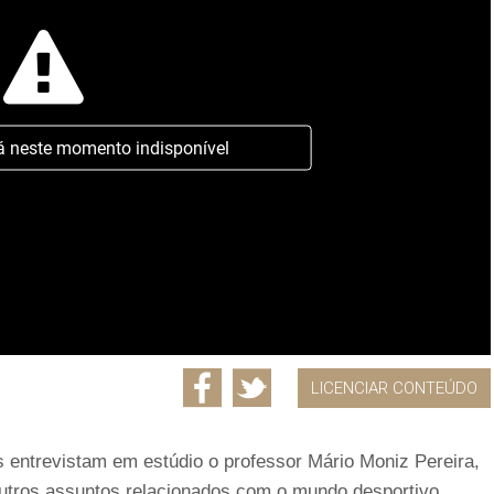
á neste momento indisponível
LICENCIAR CONTEÚDO
 entrevistam em estúdio o professor Mário Moniz Pereira,
 outros assuntos relacionados com o mundo desportivo.