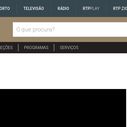
ORTO
TELEVISÃO
RÁDIO
RTP
PLAY
RTP ZI
LEÇÕES
PROGRAMAS
SERVIÇOS