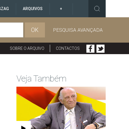
GZAG
ARQUIVOS
+
OK
PESQUISA AVANÇADA
SOBRE O ARQUIVO
CONTACTOS
Veja Também