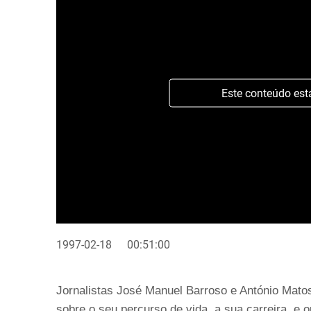
Este conteúdo est
1997-02-18
00:51:00
Jornalistas José Manuel Barroso e António Matos
sobre o seu percurso de vida, a sua carreira, e