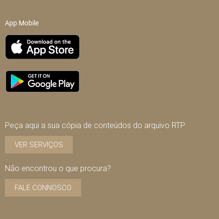
App Mobile
Peça aqui a sua cópia de conteúdos do arquivo RTP
VER SERVIÇOS
Não encontrou o que procura?
FALE CONNOSCO