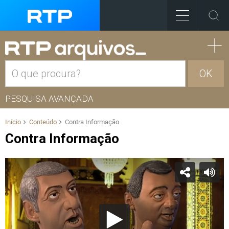
OK
PESQUISA AVANÇADA
Início
Conteúdo
Contra Informação
Contra Informação