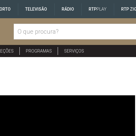
ORTO
TELEVISÃO
RÁDIO
RTP
PLAY
RTP ZI
LEÇÕES
PROGRAMAS
SERVIÇOS