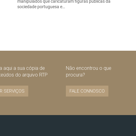
manipulados que caricaturam figuras públicas da
sociedade portuguesa e…
 aqui a sua cópia de
Não encontrou o que
teúdos do arquivo RTP
procura?
R SERVIÇOS
FALE CONNOSCO