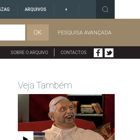
GZAG
ARQUIVOS
+
OK
PESQUISA AVANÇADA
SOBRE O ARQUIVO
CONTACTOS
Veja Também