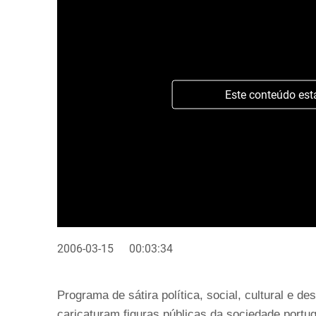
Este conteúdo est
2006-03-15
00:03:34
Programa de sátira política, social, cultural e 
caricaturam figuras públicas da sociedade portug