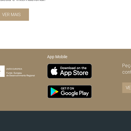
VER MAIS
App Mobile
Peça
con
VE