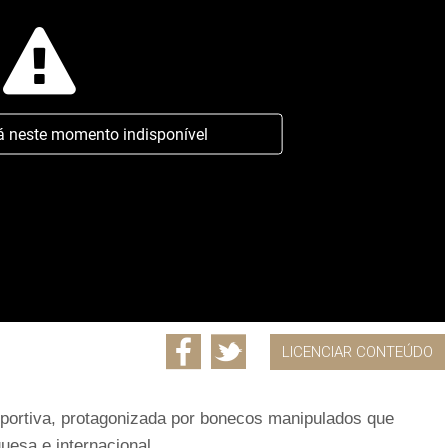
á neste momento indisponível
LICENCIAR CONTEÚDO
desportiva, protagonizada por bonecos manipulados que
uesa e internacional.